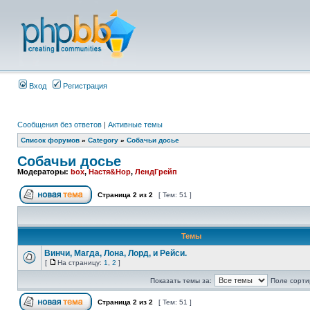
Вход
Регистрация
Сообщения без ответов
|
Активные темы
Список форумов
»
Category
»
Собачьи досье
Собачьи досье
Модераторы:
box
,
Настя&Нор
,
ЛендГрейп
Страница
2
из
2
[ Тем: 51 ]
Темы
Винчи, Магда, Лона, Лорд, и Рейси.
[
На страницу:
1
,
2
]
Показать темы за:
Поле сорти
Страница
2
из
2
[ Тем: 51 ]