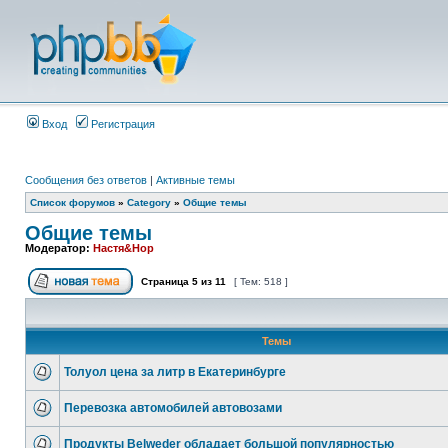
Вход
Регистрация
Сообщения без ответов
|
Активные темы
Список форумов
»
Category
»
Общие темы
Общие темы
Модератор:
Настя&Нор
Страница
5
из
11
[ Тем: 518 ]
Темы
Толуол цена за литр в Екатеринбурге
Перевозка автомобилей автовозами
Продукты Belweder обладает большой популярностью