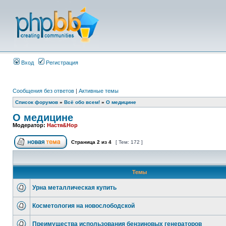
Вход
Регистрация
Сообщения без ответов
|
Активные темы
Список форумов
»
Всё обо всем!
»
О медицине
О медицине
Модератор:
Настя&Нор
Страница
2
из
4
[ Тем: 172 ]
Темы
Урна металлическая купить
Косметология на новослободской
Преимущества использования бензиновых генераторов