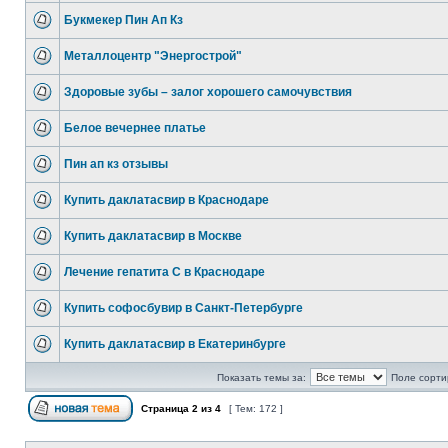
Букмекер Пин Ап Кз
Металлоцентр "Энергострой"
Здоровые зубы – залог хорошего самочувствия
Белое вечернее платье
Пин ап кз отзывы
Купить даклатасвир в Краснодаре
Купить даклатасвир в Москве
Лечение гепатита С в Краснодаре
Купить софосбувир в Санкт-Петербурге
Купить даклатасвир в Екатеринбурге
Показать темы за:
Поле сорти
Страница
2
из
4
[ Тем: 172 ]