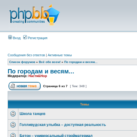
Вход
Регистрация
Сообщения без ответов
|
Активные темы
Список форумов
»
Всё обо всем!
»
По городам и весям...
По городам и весям...
Модератор:
Настя&Нор
Страница
6
из
7
[ Тем: 348 ]
Темы
Школа танцев
Голливудская улыбка – доступная реальность
Бетон – универсальный стройматериал