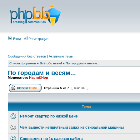
Вход
Регистрация
Сообщения без ответов
|
Активные темы
Список форумов
»
Всё обо всем!
»
По городам и весям...
По городам и весям...
Модератор:
Настя&Нор
Страница
5
из
7
[ Тем: 348 ]
Темы
Ремонт квартир по низкой цене
Чем вывести неприятный запах из стиральной машины
Специалист по 1с разовая работа