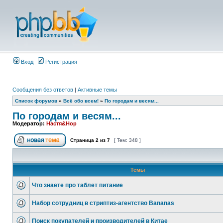
Вход
Регистрация
Сообщения без ответов
|
Активные темы
Список форумов
»
Всё обо всем!
»
По городам и весям...
По городам и весям...
Модератор:
Настя&Нор
Страница
2
из
7
[ Тем: 348 ]
Темы
Что знаете про таблет питание
Набор сотрудниц в стриптиз-агентство Bananas
Поиск покупателей и производителей в Китае